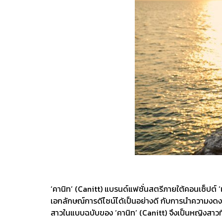
‘คานิท’ (Canitt) แบรนด์แฟชั่นสตรีภายใต้คอนเซ็ปต์ 
เอกลักษณ์การดีไซน์ได้เป็นอย่างดี กับการนำความงด
สาวในแบบฉบับของ ‘คานิท’ (Canitt) จึงเป็นหญิงสาวที่