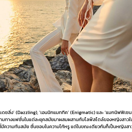
‘แดซลิ่ง’ (Dazzling), ‘เอนนิกแมททิค’ (Enigmatic) และ ‘แมกนิฟฟิเซ
งามทางแฟชั่นในแต่ละยุคสมัยมาผสมผสานกับไลฟ์สไตล์ของหญิงสาวในยุค
มีความทันสมัย ชื่นชอบในความโก้หรู แต่ในขณะเดียวกันก็เป็นหญิงสาวที่