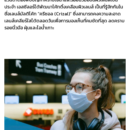
ประจำ เอสซีลอร์ได้พัฒนาโค้ทติ้งเคลือบผิวเลนส์ เป็นที่รู้จักกันใน
ชื่อเลนส์มัลติโค้ท “ครีซอล (Crizal)” ซึ่งสามารถคงความสะอาด
เลนส์เคลียร์ใสได้ตลอดวันเพื่อการมองเห็นที่คมชัดที่สุด ลดคราบ
รอยนิ้วมือ ฝุ่นและไอน้ำเกาะ