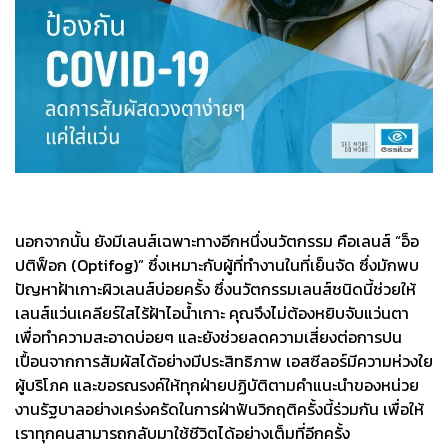
นอกจากนั้น ยังมีเลนส์เฉพาะทางอีกหนึ่งนวัตกรรม คือเลนส์ “อ็อ
ปติฟ็อก (Optifog)” ซึ่งเหมาะกับผู้ที่ทำงานในที่เย็นจัด ซึ่งมักพบ
ปัญหาฝ้าเกาะผิวเลนส์บ่อยครั้ง ซึ่งนวัตกรรมเลนส์ชนิดนี้ช่วยให้
เลนส์แว่นเคลียร์ใสไร้ฝ้าไอน้ำเกาะ คุณจึงไม่ต้องหยิบจับแว่นตา
เพื่อทำความสะอาดบ่อยๆ และยังช่วยลดความเสี่ยงต่อการปน
เปื้อนจากการสัมผัสได้อย่างมีประสิทธิภาพ เอสซีลอร์มีความห่วงใย
ผู้บริโภค และขอรณรงค์ให้ทุกฝ่ายปฏิบัติตามคำแนะนำของหน่วย
งานรัฐบาลอย่างเคร่งครัดในการฝ่าฟันวิกฤติครั้งนี้ร่วมกัน เพื่อให้
เราทุกคนสามารถกลับมาใช้ชีวิตได้อย่างเต็มที่อีกครั้ง