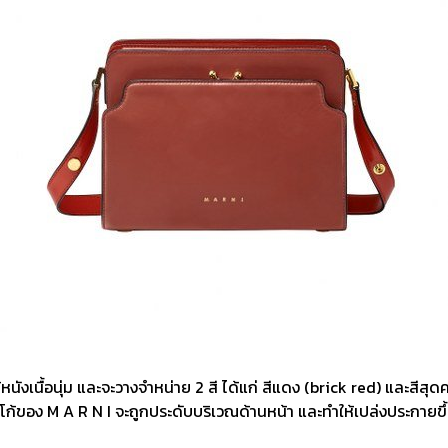
หนังเนื้อนุ่ม และจะวางจำหน่าย 2 สี ได้แก่ สีแดง (brick red) และสีส
ง M A R N I จะถูกประดับบริเวณด้านหน้า และทำให้เปล่งประกายขึ้นด้ว