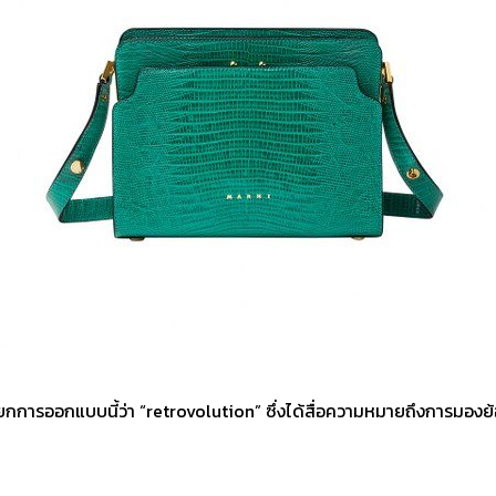
ยกการออกแบบนี้ว่า “retrovolution” ซึ่งได้สื่อความหมายถึงการมองย