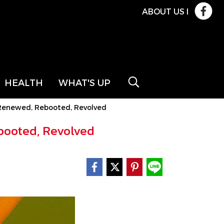
ABOUT US
l
HEALTH
WHAT'S UP
20 Renewed, Rebooted, Revolved
ebooted, Revolved