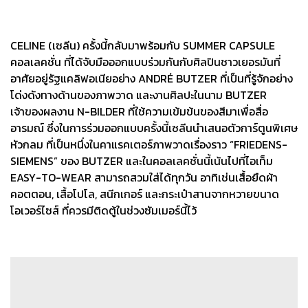
CELINE (เซลีน) ครั้งนี้กลับมาพร้อมกับ SUMMER CAPSULE
คอลเลคชั่น ที่ได้จับมือออกแบบร่วมกันกับศิลปินชาวเยอรมันที่
อาศัยอยู่รัฐแคลิฟอเนียอย่าง ANDRÉ BUTZER ที่เป็นที่รู้จักอย่าง
โด่งดังทางด้านของภาพวาด และงานศิลปะในนาม BUTZER
เจ้าของผลงาน N-BILDER ที่ใช้ความเข้มข้นของสีมาเพื่อสื่อ
อารมณ์ ซึ่งในการร่วมออกแบบครั้งนี้เซลีนนำเสนอตัวการ์ตูนพิเศษ
หัวกลม ที่เป็นหนึ่งในคาแรคเตอร์ภาพวาดเรื่องราว “FRIEDENS-
SIEMENS” ของ BUTZER และในคอลเลคชั่นนี้เน้นไปที่ไอเท็ม
EASY-TO-WEAR สามารถสวมใส่ได้ทุกวัน อาทิเช่นเสื้อยืดผ้า
คอตตอน, เสื้อโปโล, สนีกเกอร์ และกระเป๋าสานจากหวายขนาด
โอเวอร์ไซส์ ที่ควรมีติดตู้ในช่วงซัมเมอร์นี้ไว้