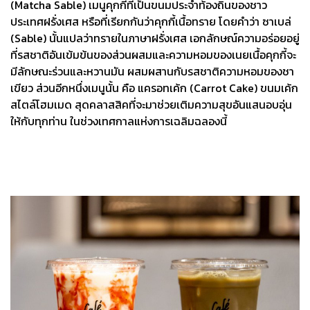
(Matcha Sable) เมนูคุกกี้ที่เป็นขนมประจำท้องถิ่นของชาว
ประเทศฝรั่งเศส หรือที่เรียกกันว่าคุกกี้เนื้อทราย โดยคำว่า ซาเบล่
(Sable) นั้นแปลว่าทรายในภาษาฝรั่งเศส เอกลักษณ์ความอร่อยอยู่
ที่รสชาติอันเข้มข้นของส่วนผสมและความหอมของเนยเนื้อคุกกี้จะ
มีลักษณะร่วนและหวานมัน ผสมผสานกับรสชาติความหอมของชา
เขียว ส่วนอีกหนึ่งเมนูนั้น คือ แครอทเค้ก (Carrot Cake) ขนมเค้ก
สไตล์โฮมเมด สุดคลาสสิคที่จะมาช่วยเติมความสุขอันแสนอบอุ่น
ให้กับทุกท่าน ในช่วงเทศกาลแห่งการเฉลิมฉลองนี้