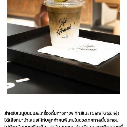
สำหรับเมนูขนมและเครื่องดื่มทางคาเฟ่ คิทสึเนะ (Café Kitsuné)
ได้เลือกมานำเสนอให้กับลูกค้าคนพิเศษในช่วงเทศกาลนี้ประกอบ
ไปด้วย 2 เมนูเครื่องดื่ม และ 2 เมนูขนม สำหรับเมนูแรกคือ สโมกกี้