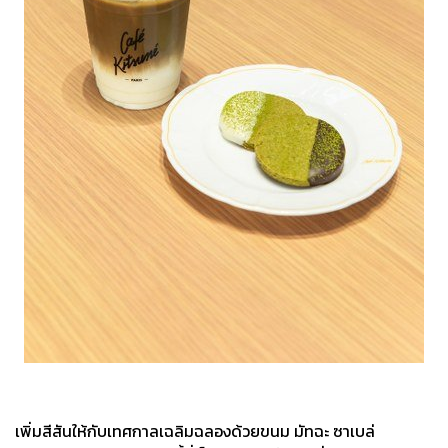
เพิ่มสีสันให้กับเทศกาลเฉลิมฉลองด้วยขนม มัทฉะ ซาเบล่