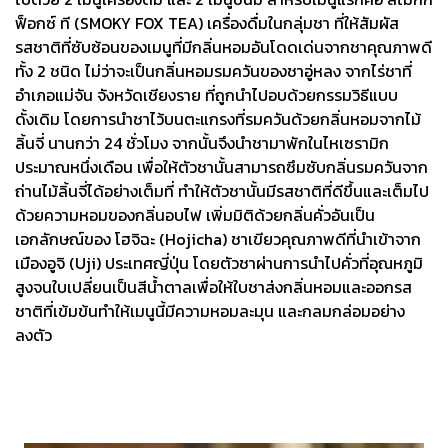
ฟ็อกซ์ ที (SMOKY FOX TEA) เครื่องดื่มในกลุ่มชา ที่ให้สัมผัส
รสชาติที่ซับซ้อนของเมนูที่มีกลิ่นหอมอันโดดเด่นจากชาคุณภาพดี
ทั้ง 2 ชนิด ไม่ว่าจะเป็นกลิ่นหอมรมควันของชาอู่หลง จากไร่ชาที่
อำเภอแม่จัน จังหวัดเชียงราย ที่ถูกนำไปอบด้วยกรรมวิธีแบบ
ดั้งเดิม โดยการนำชาไว้บนตะแกรงที่รมควันด้วยกลิ่นหอมจากไม้
ลิ้นจี่ นานกว่า 24 ชั่วโมง จากนั้นจึงนำชามาพักในไหเซรามิก
ประมาณหนึ่งเดือน เพื่อให้ตัวชานั้นสามารถซึมซับกลิ่นรมควันจาก
ถ่านไม้ลิ้นจี่ได้อย่างเต็มที่ ทำให้ตัวชานั้นมีรสชาติที่ดีขึ้นและเต็มไป
ด้วยความหอมของกลิ่นอบไฟ เพิ่มมิติด้วยกลิ่นคั่วอันเป็น
เอกลักษณ์ของ โฮจิฉะ (Hojicha) ชาเขียวคุณภาพดีที่นำเข้าจาก
เมืองอูจิ (Uji) ประเทศญี่ปุ่น โดยตัวชาผ่านการนำไปคั่วที่อุณหภูมิ
สูงจนใบเปลี่ยนเป็นสีน้ำตาลเพื่อให้ใบชาส่งกลิ่นหอมและออกรส
ชาติที่เข้มข้นทำให้เมนูนี้มีความหอมละมุน และกลมกล่อมอย่าง
ลงตัว