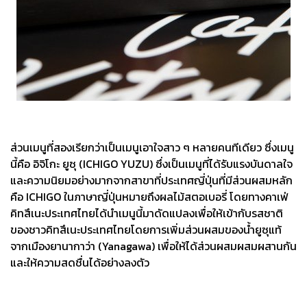
ส่วนเมนูที่สองเรียกว่าเป็นเมนูเอาใจสาว ๆ หลายคนทีเดียว ซึ่งเมนู
นี้คือ อิจิโกะ ยูซุ (ICHIGO YUZU) ซึ่งเป็นเมนูที่ได้รับแรงบันดาลใจ
และความนิยมอย่างมากจากสาขาที่ประเทศญี่ปุ่นที่มีส่วนผสมหลัก
คือ ICHIGO ในภาษาญี่ปุ่นหมายถึงผลไม้สตอเบอรี่ โดยทางคาเฟ่
คิทสึเนะประเทศไทยได้นำเมนูนี้มาดัดแปลงเพื่อให้เข้ากับรสชาติ
ของชาวคิทสึเนะประเทศไทยโดยการเพิ่มส่วนผสมของน้ำยูซุแท้
จากเมืองยานากาว่า (Yanagawa) เพื่อให้ได้ส่วนผสมผสมผสานกัน
และให้ความสดชื่นได้อย่างลงตัว