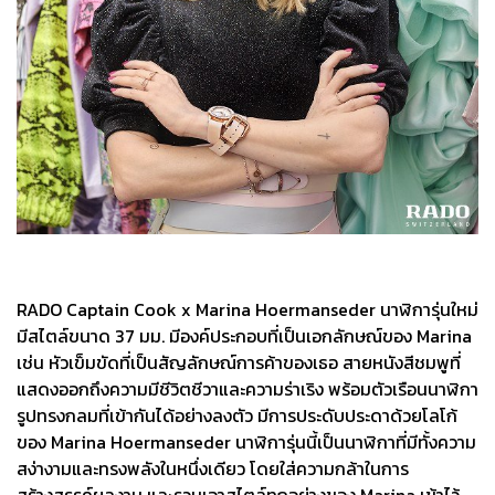
RADO Captain Cook x Marina Hoermanseder นาฬิการุ่นใหม่
มีสไตล์ขนาด 37 มม. มีองค์ประกอบที่เป็นเอกลักษณ์ของ Marina
เช่น หัวเข็มขัดที่เป็นสัญลักษณ์การค้าของเธอ สายหนังสีชมพูที่
แสดงออกถึงความมีชีวิตชีวาและความร่าเริง พร้อมตัวเรือนนาฬิกา
รูปทรงกลมที่เข้ากันได้อย่างลงตัว มีการประดับประดาด้วยโลโก้
ของ Marina Hoermanseder นาฬิการุ่นนี้เป็นนาฬิกาที่มีทั้งความ
สง่างามและทรงพลังในหนึ่งเดียว โดยใส่ความกล้าในการ
สร้างสรรค์ผลงาน และรวมเอาสไตล์ทุกอย่างของ Marina เข้าไว้