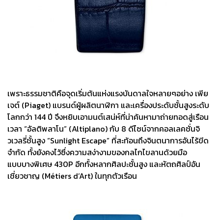
เพราะธรรมชาติคือจุดเริ่มต้นแห่งแรงบันดาลใจหลายๆอย่าง เพีย
เจต์ (Piaget) แบรนด์ผู้ผลิตนาฬิกา และเครื่องประดับชั้นสูงระดับ
โลกกว่า 144 ปี จึงหยิบเอามนต์เสน่ห์ที่น่าค้นหามาถ่ายทอดสู่เรือน
เวลา “อัลติพลาโน” (Altiplano) กับ 8 ดีไซน์จากคอลเลคชั่นจิ
วเวลรี่ชั้นสูง “Sunlight Escape” ที่สะท้อนถึงจินตนาการอันไร้ขีด
จำกัด ทั้งยังคงไว้ซึ่งความสง่างามของกลไกไขลานด้วยมือ
แบบบางพิเศษ 430P อีกทั้งหลากศิลปะชั้นสูง และหัตถศิลป์อัน
เชี่ยวชาญ (Métiers d’Art) ในทุกตัวเรือน