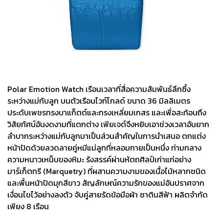
Polar Emotion Watch เรือนเวลาที่สื่อความสัมพันธ์ลึกซึ้ง
ระหว่างแม่กับลูก บนตัวเรือนไวท์โกลด์ ขนาด 36 มิลลิเมตร
ประดับเพชรทรงบาแก็ตต์และทรงเหลี่ยมเกสร และเพื่อสะท้อนถึง
วิสัยทัศน์อันงดงามที่แตกต่าง เพียเจต์จึงหยิบเอาช่วงเวลาอันยาก
ลำบากระหว่างแม่กับลูกมาเป็นส่วนสำคัญในการนำเสนอ ตกแต่ง
หน้าปัดด้วยลวดลายคู่หมีแม่ลูกที่หลอมกายเป็นหนึ่ง ท่ามกลาง
ความหนาวเหน็บของหิมะ รังสรรค์ผ่านหัตถศิลป์เก่าแก่อย่าง
มาร์เก็ตทรี (Marquetry) ที่ผสานความงามของเนื้อไม้หลากชนิด
และพื้นหน้าปัดมุกสีขาว สัญลักษณ์ความรักของแม่อันปราศจาก
เงื่อนไขไว้อย่างลงตัว จับคู่สายรัดข้อมือผ้า ซาตินสีฟ้า ผลิตจำกัด
เพียง 8 เรือน