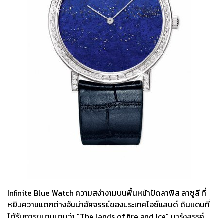
Infinite Blue Watch ความสง่างามบนพื้นหน้าปัดลาพิส ลาซูลี ที่
หยิบความแตกต่างอันน่าอัศจรรย์ของประเทศไอซ์แลนด์ ดินแดนที่
ได้รับการขนานนามว่า "The lands of fire and Ice" มารังสรรค์