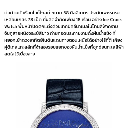
ต่อด้วยตัวเรือนไวท์โกลด์ ขนาด 38 มิลลิเมตร ประดับเพชรทรง
เหลี่ยมเกสร 78 เม็ด ที่ผลิตจำกัดเพียง 18 เรือน อย่าง Ice Crack
Watch พื้นหน้าปัดตกแต่งด้วยเทคนิคอีนาเมลในโทนสีฟ้าคราม
จับคู่สายหนังจระเข้สีขาว ถ่ายทอดประกายงามดั่งผืนน้ำแข็ง ที่
หยอกเย้าดวงอาทิตย์ในดินแดนทางตอนเหนือได้อย่างไร้ที่ติ เคียง
คู่ดีเทลแกะสลักที่จำลองรอยแยกของผืนน้ำแข็งที่ซุกซ่อนทะเลสีฟ้า
สดใสไว้เบื้องล่าง