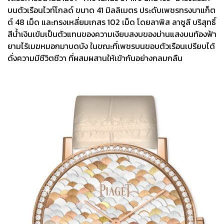
บนตัวเรือนไวท์โกลด์ ขนาด 41 มิลลิเมตร ประดับเพชรทรงบาแก็ต
ต์ 48 เม็ด และทรงเหลี่ยมเกสร 102 เม็ด โดยลาพิส ลาซูลี บริสุทธิ์
สีน้ำเงินเข้มเป็นตัวแทนของความเงียบสงบของม่านแสงบนท้องฟ้า
ยามไร้เมฆหมอกมาบดบัง ในขณะที่เพชรบนขอบตัวเรือนเปรียบได้
ดั่งความมีชีวิตชีวา ที่ผสมผสานให้เข้ากันอย่างกลมกลืน