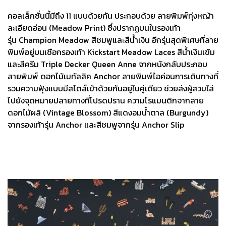
คอลเล็กชั่นนี้มีถึง 11 แบบด้วยกัน ประกอบด้วย ลายพิมพ์ทุ่งหญ้า
ละเอียดอ่อน (Meadow Print) ซึ่งปรากฏบนในรองเท้า
รุ่น Champion Meadow สีชมพูและสีน้ำเงิน อีกรุ่นสุดพิเศษที่ลาย
พิมพ์อยู่บนเชือกรองเท้า Kickstart Meadow Laces สีน้ำเงินเข้ม
และสีครีม Triple Decker Queen Anne จากหนังกลับประกอบ
ลายพิมพ์ ดอกไม้เมทัลลิค Anchor ลายพิมพ์ไอค่อนการเดินทางที่
รวมความฟุ้งแบบมีสไตล์เข้าด้วยกันอยู่ในคู่เดียว ช่วยส่งผู้สวมใส่
ไปยังจุดหมายปลายทางที่โปรดปราน ความโรแมนติกจากลาย
ดอกไม้ผลิ (Vintage Blossom) สีแดงอมน้ำตาล (Burgundy)
จากรองเท้ารุ่น Anchor และสีชมพูจากรุ่น Anchor Slip