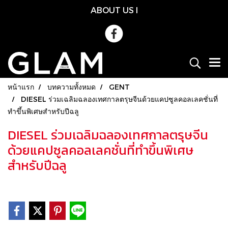
ABOUT US
l
หน้าแรก
บทความทั้งหมด
GENT
DIESEL ร่วมเฉลิมฉลองเทศกาลตรุษจีนด้วยแคปซูลคอลเลคชั่นที่
ทำขึ้นพิเศษสำหรับปีฉลู
DIESEL ร่วมเฉลิมฉลองเทศกาลตรุษจีน
ด้วยแคปซูลคอลเลคชั่นที่ทำขึ้นพิเศษ
สำหรับปีฉลู