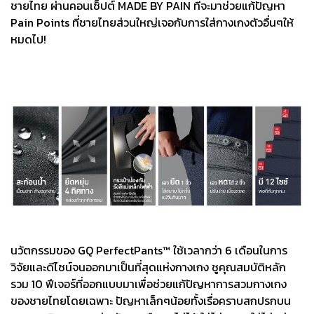
ชายไทย ผ่านคอนเซ็ปต์ MADE BY PAIN ที่จะมาช่วยแก้ปัญหา
Pain Points ที่ชายไทยส่วนใหญ่เจอกับการใส่กางเกงตัวอื่นๆให้
หมดไป!
นวัตกรรมของ GQ PerfectPants™ ใช้เวลากว่า 6 เดือนในการ
วิจัยและดีไซน์จนออกมาเป็นที่สุดแห่งกางเกง ชูคุณสมบัติหลัก
รวม 10 ฟีเจอร์ที่ออกแบบมาเพื่อช่วยแก้ปัญหาการสวมกางเกง
ของชายไทยโดยเฉพาะ ปัญหาเล็กๆน้อยทั้งเรื่อคราบสกปรกบน