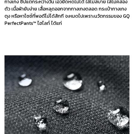
กางเกง ซิปแตกระหว่างวัน เอวยืดหดไม่ได้ ใส่ไม่สบาย ใส่ไม่คล่อง
ตัว เนื้อผ้ายับง่าย เสื้อหลุดออกจากกางเกงตลอด กระเป๋ากางเกง
ตุง หรือหาไซซ์ที่พอดีไม่ได้สักที จะหมดไปเพราะนวัตกรรมของ GQ
PerfectPants™ ไฮไลท์ ได้แก่