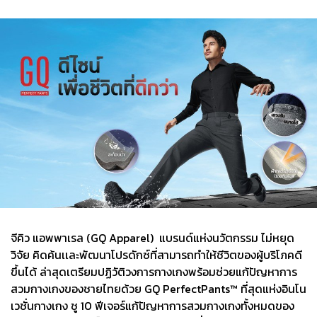
จีคิว แอพพาเรล (GQ Apparel) แบรนด์แห่งนวัตกรรม ไม่หยุด
วิจัย คิดค้นเเละพัฒนาโปรดักซ์ที่สามารถทำให้ชีวิตของผู้บริโภคดี
ขึ้นได้ ล่าสุดเตรียมปฏิวัติวงการกางเกงพร้อมช่วยแก้ปัญหาการ
สวมกางเกงของชายไทยด้วย GQ PerfectPants™ ที่สุดแห่งอินโน
เวชั่นกางเกง ชู 10 ฟีเจอร์แก้ปัญหาการสวมกางเกงทั้งหมดของ